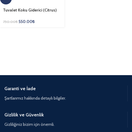
Tuvalet Koku Giderici (Citrus)
550.00
₺
750.00
₺
Garanti ve İade
Şartlarımız hakkında detaylı bilgiler.
Gizlilik ve Güvenlik
Gizliliğiniz bizim için önemli.