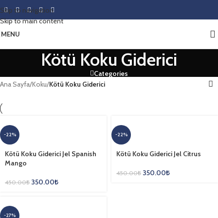
Skip to navigation
Skip to main content
MENU
Kötü Koku Giderici
Categories
Ana Sayfa
/
Koku
/
Kötü Koku Giderici
-22%
-22%
Kötü Koku Giderici Jel Spanish
Kötü Koku Giderici Jel Citrus
Mango
350.00
₺
450.00
₺
350.00
₺
450.00
₺
-27%