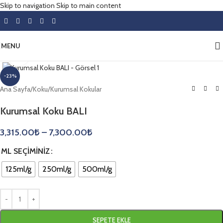
Skip to navigation
Skip to main content
MENU
Click to enlarge
-23%
Ana Sayfa
/
Koku
/
Kurumsal Kokular
Kurumsal Koku BALI
3,315.00
₺
–
7,300.00
₺
ML SEÇIMINIZ
125ml/g
250ml/g
500ml/g
SEPETE EKLE