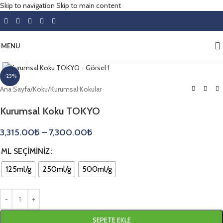
Skip to navigation
Skip to main content
MENU
Click to enlarge
-23%
Ana Sayfa
/
Koku
/
Kurumsal Kokular
Kurumsal Koku TOKYO
3,315.00
₺
–
7,300.00
₺
ML SEÇIMINIZ
125ml/g
250ml/g
500ml/g
SEPETE EKLE