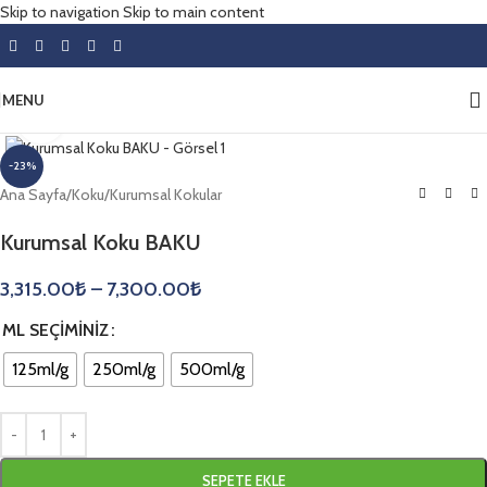
Skip to navigation
Skip to main content
MENU
Click to enlarge
-23%
Ana Sayfa
/
Koku
/
Kurumsal Kokular
Kurumsal Koku BAKU
3,315.00
₺
–
7,300.00
₺
ML SEÇIMINIZ
125ml/g
250ml/g
500ml/g
SEPETE EKLE